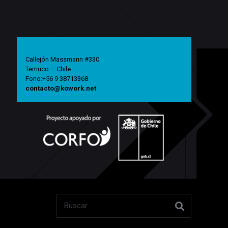
Callejón Massmann #330
Temuco – Chile
Fono:+56 9 38713368
contacto@kowork.net