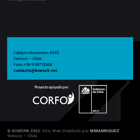
Callejón Massmann #330
Temuco – Chile
Fono:+56 9 38713368
contacto@kowork.net
© KOWORK 2022.
Sitio Web Diseñado por
MMANRIQUEZ
Temuco – Chile