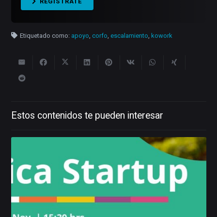
REGÍSTRATE
Etiquetado como:
apoyo
,
corfo
,
escalamiento
,
kowork
Estos contenidos te pueden interesar