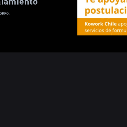
lamiento
CORFO!