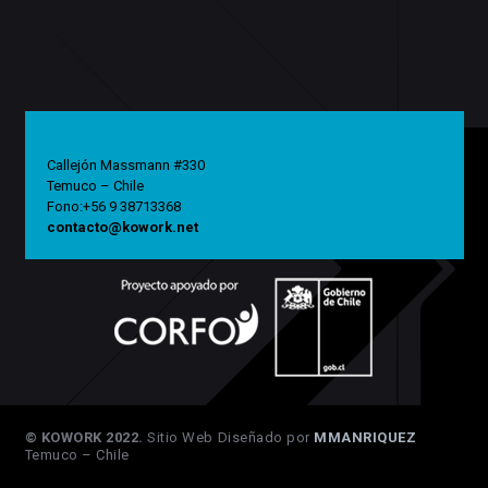
Callejón Massmann #330
Temuco – Chile
Fono:+56 9 38713368
contacto@kowork.net
© KOWORK 2022.
Sitio Web Diseñado por
MMANRIQUEZ
Temuco – Chile