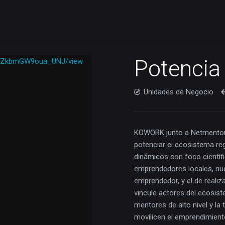
Potencia
KZdjZkbmGW9oua_UNJ/view
Unidades de Negocio
KOWORK junto a Netmentora,
potenciar el ecosistema re
dinámicos con foco científi
emprendedores locales, nue
emprendedor, y el de realiz
vincule actores del ecosis
mentores de alto nivel y la
movilicen el emprendimiento