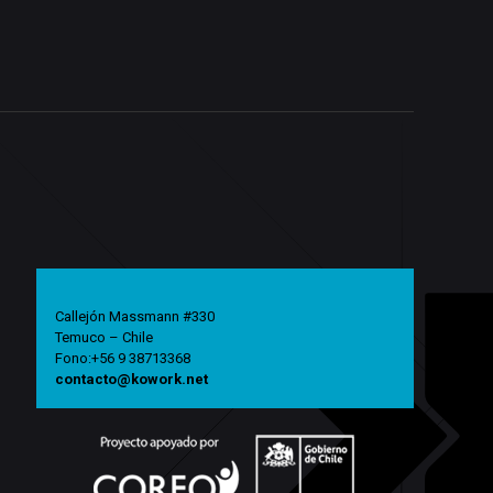
Callejón Massmann #330
Temuco – Chile
Fono:+56 9 38713368
contacto@kowork.net