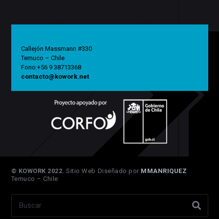
Callejón Massmann #330
Temuco – Chile
Fono:+56 9 38713368
contacto@kowork.net
© KOWORK 2022.
Sitio Web Diseñado por
MMANRIQUEZ
Temuco – Chile