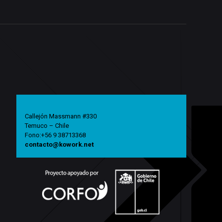
Callejón Massmann #330
Temuco – Chile
Fono:+56 9 38713368
contacto@kowork.net