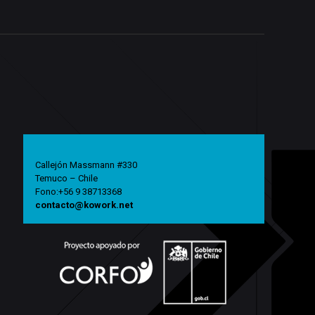
Callejón Massmann #330
Temuco – Chile
Fono:+56 9 38713368
contacto@kowork.net