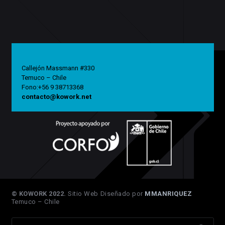
Callejón Massmann #330
Temuco – Chile
Fono:+56 9 38713368
contacto@kowork.net
© KOWORK 2022.
Sitio Web Diseñado por
MMANRIQUEZ
Temuco – Chile