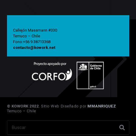
Callejón Massmann #330
Temuco – Chile
Fono:+56 9 38713368
contacto@kowork.net
© KOWORK 2022.
Sitio Web Diseñado por
MMANRIQUEZ
Temuco – Chile