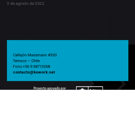
3 de agosto de 2022
Callejón Massmann #330
Temuco – Chile
Fono:+56 9 38713368
contacto@kowork.net
© KOWORK 2022.
Sitio Web Diseñado por
MMANRIQUEZ