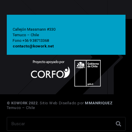
Callejón Massmann #330
Temuco – Chile
Fono:+56 9 38713368
contacto@kowork.net
© KOWORK 2022.
Sitio Web Diseñado por
MMANRIQUEZ
Temuco – Chile