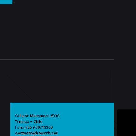
Callejón Massmann #330
Temuco – Chile
Fono:+56 9 38713368
contacto@kowork.net