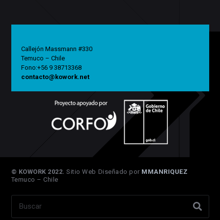
Callejón Massmann #330
Temuco – Chile
Fono:+56 9 38713368
contacto@kowork.net
© KOWORK 2022.
Sitio Web Diseñado por
MMANRIQUEZ
Temuco – Chile